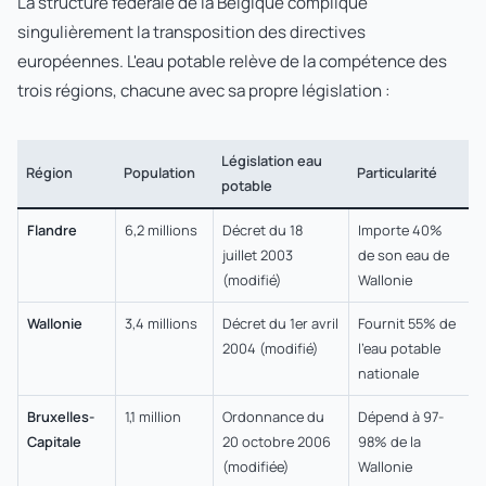
La structure fédérale de la Belgique complique
singulièrement la transposition des directives
européennes. L'eau potable relève de la compétence des
trois régions, chacune avec sa propre législation :
Législation eau
Région
Population
Particularité
potable
Flandre
6,2 millions
Décret du 18
Importe 40%
juillet 2003
de son eau de
(modifié)
Wallonie
Wallonie
3,4 millions
Décret du 1er avril
Fournit 55% de
2004 (modifié)
l'eau potable
nationale
Bruxelles-
1,1 million
Ordonnance du
Dépend à 97-
Capitale
20 octobre 2006
98% de la
(modifiée)
Wallonie