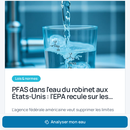
Lois & normes
PFAS dans l'eau du robinet aux
États-Unis : l'EPA recule sur les
normes, la justice refuse — 176
millions d'Américains exposés
L'agence fédérale américaine veut supprimer les limites
sur 4 des 6 PFAS réglementés. La cour refuse. Pendant
ce temps, les données montrent que 176 millions
Analyser mon eau
d'Américains boivent une eau contenant ces polluants