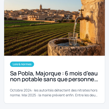
Lois & normes
Sa Pobla, Majorque : 6 mois d'eau
non potable sans que personne
ne prévienne les habitants. Ce
que ce scandale révèle sur vos
Octobre 2024 : les autorités détectent des nitrates hors
droits
norme. Mai 2025 : la mairie prévient enfin. Entre les deux,
6 mois de silence. Comment éviter que ça vous arrive.