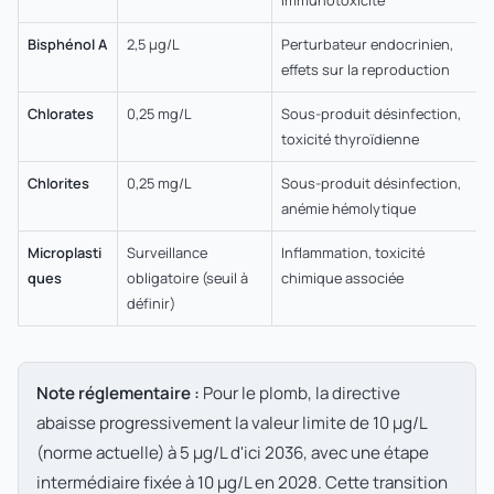
Bisphénol A
2,5 µg/L
Perturbateur endocrinien,
effets sur la reproduction
Chlorates
0,25 mg/L
Sous-produit désinfection,
toxicité thyroïdienne
Chlorites
0,25 mg/L
Sous-produit désinfection,
anémie hémolytique
Microplasti
Surveillance
Inflammation, toxicité
ques
obligatoire (seuil à
chimique associée
définir)
Note réglementaire :
Pour le plomb, la directive
abaisse progressivement la valeur limite de 10 µg/L
(norme actuelle) à 5 µg/L d'ici 2036, avec une étape
intermédiaire fixée à 10 µg/L en 2028. Cette transition