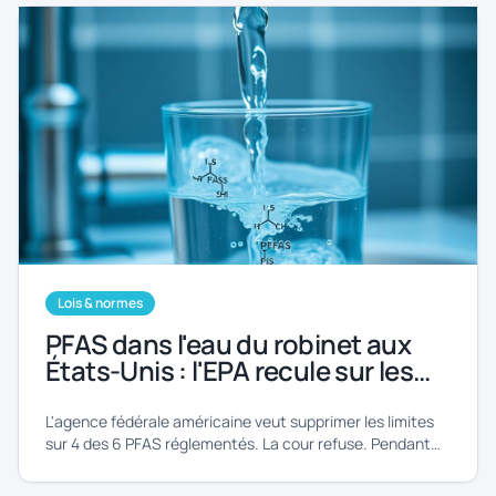
Lois & normes
PFAS dans l'eau du robinet aux
États-Unis : l'EPA recule sur les
normes, la justice refuse — 176
millions d'Américains exposés
L'agence fédérale américaine veut supprimer les limites
sur 4 des 6 PFAS réglementés. La cour refuse. Pendant
ce temps, les données montrent que 176 millions
d'Américains boivent une eau contenant ces polluants