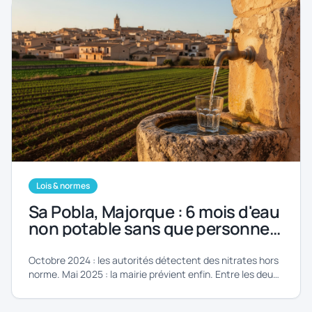
Lois & normes
Sa Pobla, Majorque : 6 mois d'eau
non potable sans que personne
ne prévienne les habitants. Ce
que ce scandale révèle sur vos
Octobre 2024 : les autorités détectent des nitrates hors
droits
norme. Mai 2025 : la mairie prévient enfin. Entre les deux,
6 mois de silence. Comment éviter que ça vous arrive.