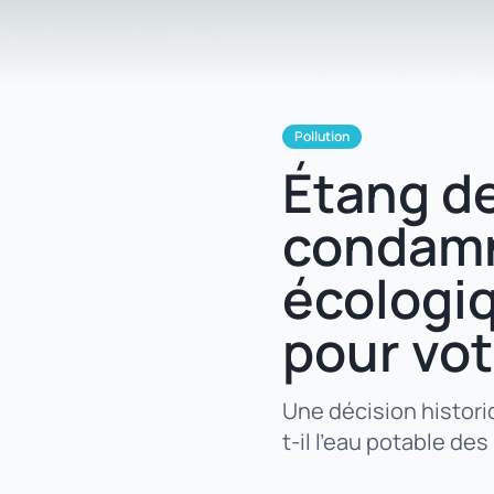
Pollution
Étang de
condamn
écologiq
pour vot
Une décision histori
t-il l'eau potable d