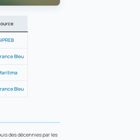
ource
GIPREB
rance Bleu
aritima
rance Bleu
puis des décennies par les