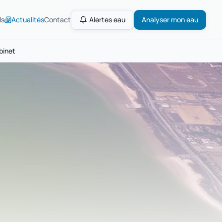
ls
Actualités
Contact
Alertes eau
Analyser mon eau
binet