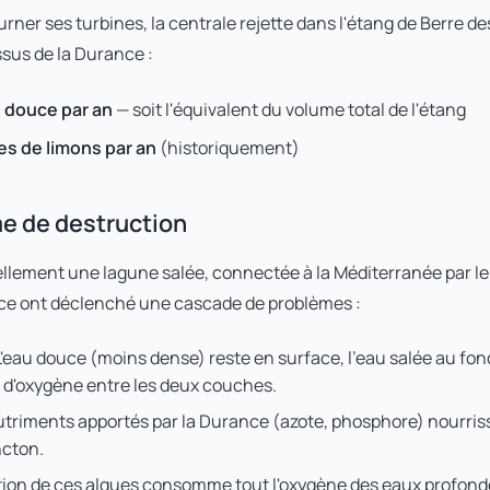
urner ses turbines, la centrale rejette dans l'étang de Berre d
ssus de la Durance :
au douce par an
— soit l'équivalent du volume total de l'étang
s de limons par an
(historiquement)
e de destruction
ellement une lagune salée, connectée à la Méditerranée par le
ce ont déclenché une cascade de problèmes :
'eau douce (moins dense) reste en surface, l'eau salée au fon
d'oxygène entre les deux couches.
triments apportés par la Durance (azote, phosphore) nourriss
ncton.
ion de ces algues consomme tout l'oxygène des eaux profonde