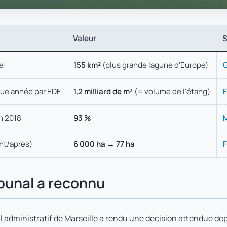
Valeur
S
re
155 km²
(plus grande lagune d'Europe)
ue année par EDF
1,2 milliard de m³
(= volume de l'étang)
F
en 2018
93 %
M
nt/après)
6 000 ha → 77 ha
F
ribunal a reconnu
al administratif de Marseille a rendu une décision attendue de