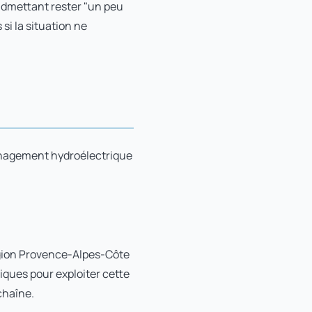
n admettant rester "un peu
si la situation ne
énagement hydroélectrique
région Provence-Alpes-Côte
iques pour exploiter cette
chaîne.