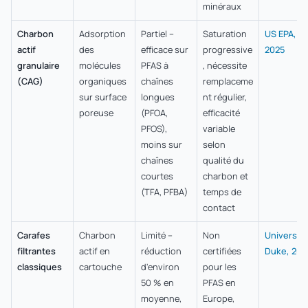
minéraux
Charbon
Adsorption
Partiel –
Saturation
US EPA,
actif
des
efficace sur
progressive
2025
granulaire
molécules
PFAS à
, nécessite
(CAG)
organiques
chaînes
remplaceme
sur surface
longues
nt régulier,
poreuse
(PFOA,
efficacité
PFOS),
variable
moins sur
selon
chaînes
qualité du
courtes
charbon et
(TFA, PFBA)
temps de
contact
Carafes
Charbon
Limité –
Non
Université
filtrantes
actif en
réduction
certifiées
Duke, 202
classiques
cartouche
d'environ
pour les
50 % en
PFAS en
moyenne,
Europe,