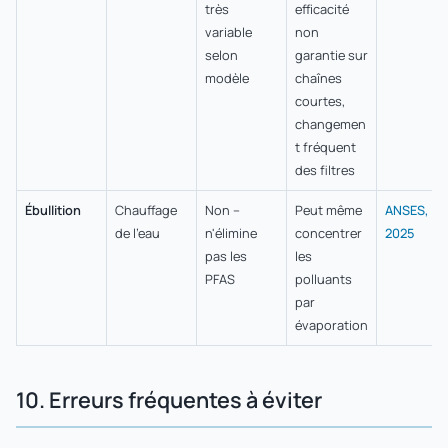
très
efficacité
variable
non
selon
garantie sur
modèle
chaînes
courtes,
changemen
t fréquent
des filtres
Ébullition
Chauffage
Non –
Peut même
ANSES,
de l'eau
n'élimine
concentrer
2025
pas les
les
PFAS
polluants
par
évaporation
10. Erreurs fréquentes à éviter