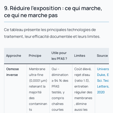
9. Réduire l'exposition : ce qui marche,
ce qui ne marche pas
Ce tableau présente les principales technologies de
traitement, leur efficacité documentée et leurs limites.
Utile pour
Approche
Principe
Limites
Source
les PFAS ?
Osmose
Membrane
Oui –
Coût élevé,
Université
inverse
ultra-fine
élimination
rejet d'eau
Duke, Env.
(0,0001 µm)
≥ 94 % des
(ratio 1:3),
Sci. Tech.
retenant la
PFAS
entretien
Letters,
majorité
testés, y
régulier des
2020
des
compris
membranes
contaminan
chaînes
, élimine
ts
courtes
aussi les