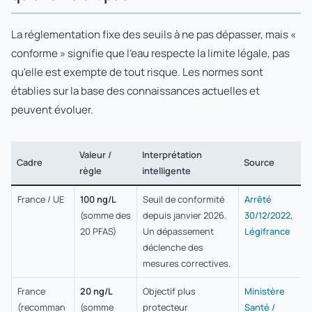
La réglementation fixe des seuils à ne pas dépasser, mais «
conforme » signifie que l'eau respecte la limite légale, pas
qu'elle est exempte de tout risque. Les normes sont
établies sur la base des connaissances actuelles et
peuvent évoluer.
Valeur /
Interprétation
Cadre
Source
règle
intelligente
France / UE
100 ng/L
Seuil de conformité
Arrêté
(somme des
depuis janvier 2026.
30/12/2022,
20 PFAS)
Un dépassement
Légifrance
déclenche des
mesures correctives.
France
20 ng/L
Objectif plus
Ministère
(recomman
(somme
protecteur
Santé /