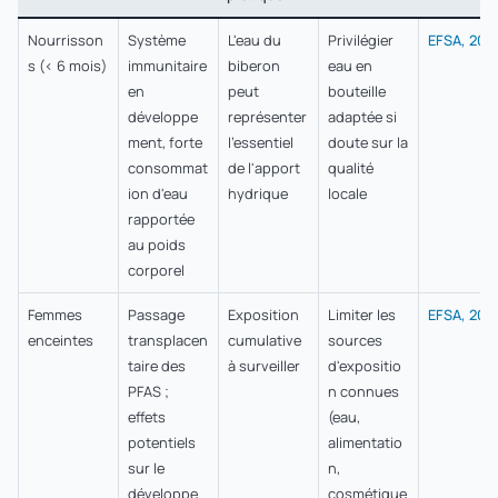
Nourrisson
Système
L'eau du
Privilégier
EFSA, 202
s (< 6 mois)
immunitaire
biberon
eau en
en
peut
bouteille
développe
représenter
adaptée si
ment, forte
l'essentiel
doute sur la
consommat
de l'apport
qualité
ion d'eau
hydrique
locale
rapportée
au poids
corporel
Femmes
Passage
Exposition
Limiter les
EFSA, 202
enceintes
transplacen
cumulative
sources
taire des
à surveiller
d'expositio
PFAS ;
n connues
effets
(eau,
potentiels
alimentatio
sur le
n,
développe
cosmétique