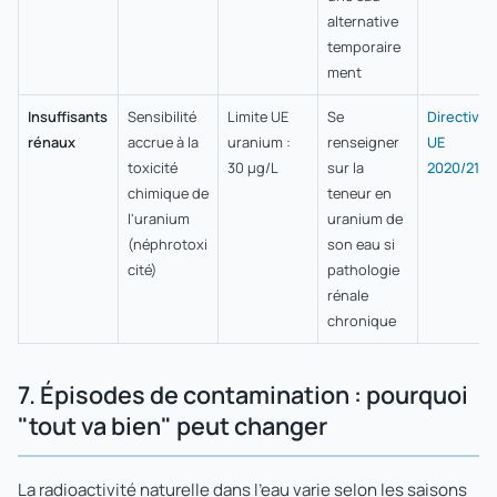
alternative
temporaire
ment
Insuffisants
Sensibilité
Limite UE
Se
Directive
rénaux
accrue à la
uranium :
renseigner
UE
toxicité
30 µg/L
sur la
2020/2184
chimique de
teneur en
l'uranium
uranium de
(néphrotoxi
son eau si
cité)
pathologie
rénale
chronique
7. Épisodes de contamination : pourquoi
"tout va bien" peut changer
La radioactivité naturelle dans l'eau varie selon les saisons