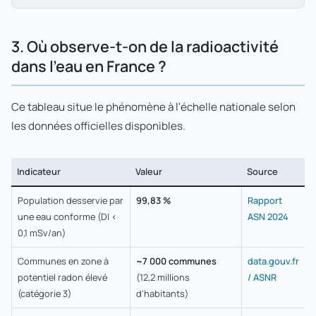
3. Où observe-t-on de la radioactivité
dans l'eau en France ?
Ce tableau situe le phénomène à l'échelle nationale selon
les données officielles disponibles.
Indicateur
Valeur
Source
Population desservie par
99,83 %
Rapport
une eau conforme (DI <
ASN 2024
0,1 mSv/an)
Communes en zone à
~7 000 communes
data.gouv.fr
potentiel radon élevé
(12,2 millions
/ ASNR
(catégorie 3)
d'habitants)