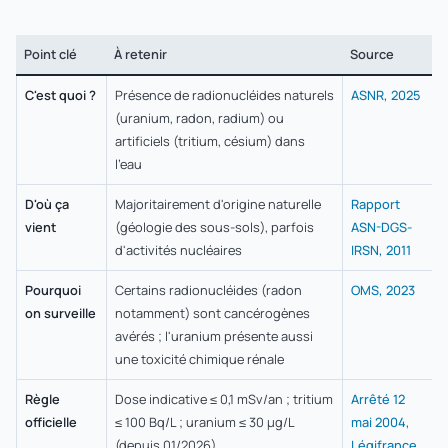
Point clé
À retenir
Source
C'est quoi ?
Présence de radionucléides naturels
ASNR, 2025
(uranium, radon, radium) ou
artificiels (tritium, césium) dans
l'eau
D'où ça
Majoritairement d'origine naturelle
Rapport
vient
(géologie des sous-sols), parfois
ASN-DGS-
d'activités nucléaires
IRSN, 2011
Pourquoi
Certains radionucléides (radon
OMS, 2023
on surveille
notamment) sont cancérogènes
avérés ; l'uranium présente aussi
une toxicité chimique rénale
Règle
Dose indicative ≤ 0,1 mSv/an ; tritium
Arrêté 12
officielle
≤ 100 Bq/L ; uranium ≤ 30 µg/L
mai 2004,
(depuis 01/2026)
Légifrance