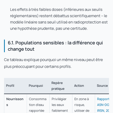
Les effets à très faibles doses (inférieures aux seuils
réglementaires) restent débattus scientifiquement – le
modèle linéaire sans seuil utilisé en radioprotection est
une hypothèse prudente, pas une certitude.
6.1. Populations sensibles : la différence qui
change tout
Ce tableau explique pourquoi un même niveau peut être
plus préoccupant pour certains profils.
Repère
Profil
Pourquoi
Action
Source
pratique
Nourrisson
Consomma
Privilégier
En zone à
Rapport
s
tion d'eau
les eaux
risque,
ASN-DGS-
rapportée
faiblement
utiliser de
IRSN, 2011