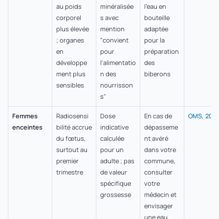
au poids
minéralisée
l'eau en
corporel
s avec
bouteille
plus élevée
mention
adaptée
; organes
"convient
pour la
en
pour
préparation
développe
l'alimentatio
des
ment plus
n des
biberons
sensibles
nourrisson
s"
Femmes
Radiosensi
Dose
En cas de
OMS, 202
enceintes
bilité accrue
indicative
dépasseme
du fœtus,
calculée
nt avéré
surtout au
pour un
dans votre
premier
adulte ; pas
commune,
trimestre
de valeur
consulter
spécifique
votre
grossesse
médecin et
envisager
une eau