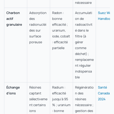
nécessaire
Charbon
Adsorption
Radon :
Accumulati
Suez Wate
actif
des
bonne
on de
Handbook
granulaire
radionucléi
efficacité ;
radioactivit
des sur
uranium,
é dans le
surface
iode, cobalt
filtre (à
poreuse
: efficacité
gérer
partielle
comme
déchet) ;
remplaceme
nt régulier
indispensa
ble
Échange
Résines
Radium :
Régénératio
Santé
d'ions
captant
efficacité
n des
Canada,
sélectiveme
jusqu'à 95
résines
2024
nt certains
% ; uranium
nécessaire ;
ions
: bonne
gestion des