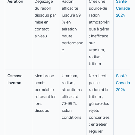
Aération
Dégazage
Radon :
Crée une
Santé
du radon
efficacité
source de
Canada,
dissous par
jusqu'à 99
radon
2024
mise en
% en
atmosphéri
contact
aération
que à gérer
air/eau
haute
; inefficace
performanc
sur
e
uranium,
radium,
tritium
Osmose
Membrane
Uranium,
Ne retient
Santé
inverse
semi-
radium,
pas le
Canada,
perméable
strontium :
radon ni le
2024
retenant les
efficacité
tritium ;
ions
70-99 %
génère des
dissous
selon
rejets
conditions
concentrés
; entretien
régulier