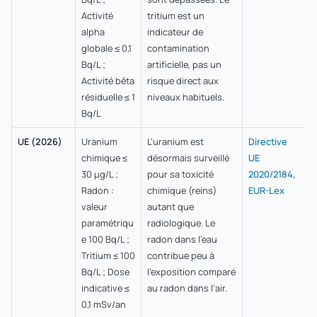
Activité
tritium est un
alpha
indicateur de
globale ≤ 0,1
contamination
Bq/L ;
artificielle, pas un
Activité bêta
risque direct aux
résiduelle ≤ 1
niveaux habituels.
Bq/L
UE (2026)
Uranium
L'uranium est
Directive
chimique ≤
désormais surveillé
UE
30 µg/L ;
pour sa toxicité
2020/2184,
Radon :
chimique (reins)
EUR-Lex
valeur
autant que
paramétriqu
radiologique. Le
e 100 Bq/L ;
radon dans l'eau
Tritium ≤ 100
contribue peu à
Bq/L ; Dose
l'exposition comparé
indicative ≤
au radon dans l'air.
0,1 mSv/an