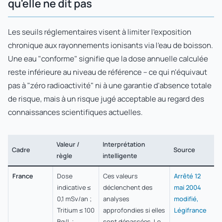
qu'elle ne dit pas
Les seuils réglementaires visent à limiter l'exposition
chronique aux rayonnements ionisants via l'eau de boisson.
Une eau "conforme" signifie que la dose annuelle calculée
reste inférieure au niveau de référence – ce qui n'équivaut
pas à "zéro radioactivité" ni à une garantie d'absence totale
de risque, mais à un risque jugé acceptable au regard des
connaissances scientifiques actuelles.
Valeur /
Interprétation
Cadre
Source
règle
intelligente
France
Dose
Ces valeurs
Arrêté 12
indicative ≤
déclenchent des
mai 2004
0,1 mSv/an ;
analyses
modifié,
Tritium ≤ 100
approfondies si elles
Légifrance
Bq/L ;
sont dépassées. Le