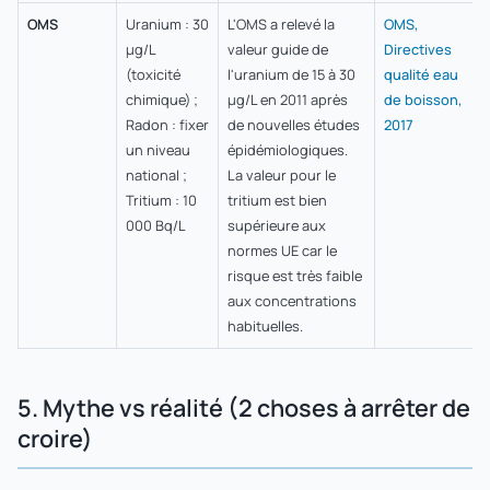
OMS
Uranium : 30
L'OMS a relevé la
OMS,
µg/L
valeur guide de
Directives
(toxicité
l'uranium de 15 à 30
qualité eau
chimique) ;
µg/L en 2011 après
de boisson,
Radon : fixer
de nouvelles études
2017
un niveau
épidémiologiques.
national ;
La valeur pour le
Tritium : 10
tritium est bien
000 Bq/L
supérieure aux
normes UE car le
risque est très faible
aux concentrations
habituelles.
5. Mythe vs réalité (2 choses à arrêter de
croire)