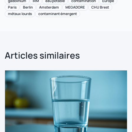
gadolinium
IRM
eau potable
contamination
Europe
Paris
Berlin
Amsterdam
MEGADORE
CHU Brest
métaux lourds
contaminant émergent
Articles similaires