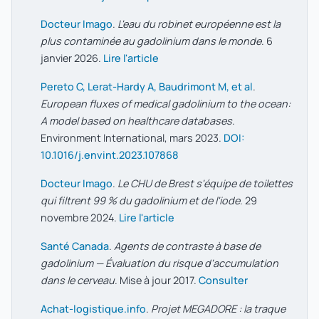
Docteur Imago
.
L'eau du robinet européenne est la
plus contaminée au gadolinium dans le monde
. 6
janvier 2026.
Lire l'article
Pereto C, Lerat-Hardy A, Baudrimont M, et al
.
European fluxes of medical gadolinium to the ocean:
A model based on healthcare databases
.
Environment International, mars 2023.
DOI:
10.1016/j.envint.2023.107868
Docteur Imago
.
Le CHU de Brest s'équipe de toilettes
qui filtrent 99 % du gadolinium et de l'iode
. 29
novembre 2024.
Lire l'article
Santé Canada
.
Agents de contraste à base de
gadolinium — Évaluation du risque d'accumulation
dans le cerveau
. Mise à jour 2017.
Consulter
Achat-logistique.info
.
Projet MEGADORE : la traque