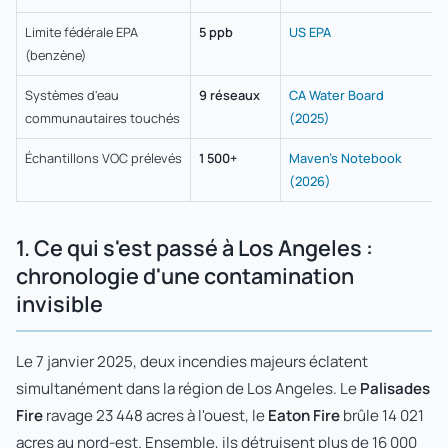
Limite fédérale EPA
5 ppb
US EPA
(benzène)
Systèmes d'eau
9 réseaux
CA Water Board
communautaires touchés
(2025)
Échantillons VOC prélevés
1 500+
Maven's Notebook
(2026)
1. Ce qui s'est passé à Los Angeles :
chronologie d'une contamination
invisible
Le 7 janvier 2025, deux incendies majeurs éclatent
simultanément dans la région de Los Angeles. Le
Palisades
Fire
ravage 23 448 acres à l'ouest, le
Eaton Fire
brûle 14 021
acres au nord-est. Ensemble, ils détruisent plus de 16 000