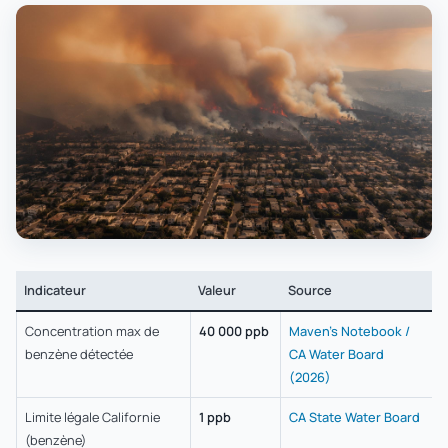
Indicateur
Valeur
Source
Concentration max de
40 000 ppb
Maven's Notebook /
benzène détectée
CA Water Board
(2026)
Limite légale Californie
1 ppb
CA State Water Board
(benzène)