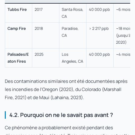
Tubbs Fire
2017
Santa Rosa,
40 000 ppb
~6 mois
CA
Camp Fire
2018
Paradise,
> 2 217 ppb
~18 mois
CA
(jusqu'à m
2020)
Palisades/E
2025
Los
40 000 ppb
~4 mois
aton Fires
Angeles, CA
Des contaminations similaires ont été documentées après
les incendies de l'Oregon (2020), du Colorado (Marshall
Fire, 2021) et de Maui (Lahaina, 2023).
4.2. Pourquoi on ne le savait pas avant ?
Ce phénomène a probablement existé pendant des