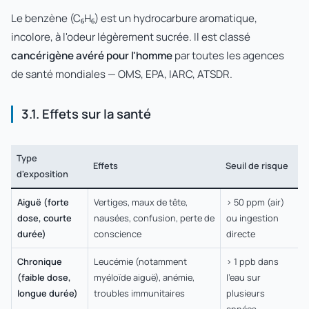
Le benzène (C₆H₆) est un hydrocarbure aromatique,
incolore, à l'odeur légèrement sucrée. Il est classé
cancérigène avéré pour l'homme
par toutes les agences
de santé mondiales — OMS, EPA, IARC, ATSDR.
3.1. Effets sur la santé
Type
Effets
Seuil de risque
d'exposition
Aiguë (forte
Vertiges, maux de tête,
> 50 ppm (air)
dose, courte
nausées, confusion, perte de
ou ingestion
durée)
conscience
directe
Chronique
Leucémie (notamment
> 1 ppb dans
(faible dose,
myéloïde aiguë), anémie,
l'eau sur
longue durée)
troubles immunitaires
plusieurs