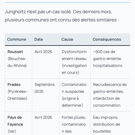
Jungholtz n'est pas un cas isolé. Ces derniers mois,
plusieurs communes ont connu des alertes similaires :
Commune
Date
Cause
Conséquences
Rousset
Avril 2026
Dysfonctionn
~500 cas de
(Bouches-
ement réseau
gastro-entérite,
du-Rhône)
(investigation
hospitalisations
en cours)
Prades
Septembre
Contaminatio
Recrudescence de
(Pyrénées-
2025
n suspectée
gastro-entérites,
Orientales)
(origine à
interdiction de
déterminer)
consommation
Pays de
Avril 2026
Fortes pluies,
Eau impropre,
Fayence
contaminatio
distribution de
(Var)
n des
bouteilles