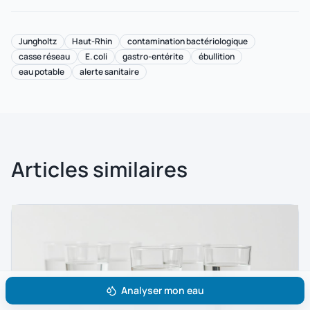
Jungholtz
Haut-Rhin
contamination bactériologique
casse réseau
E. coli
gastro-entérite
ébullition
eau potable
alerte sanitaire
Articles similaires
Analyser mon eau