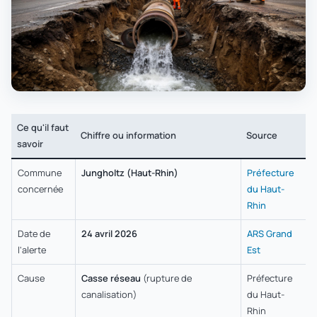
Ce qu'il faut
Chiffre ou information
Source
savoir
Commune
Jungholtz (Haut-Rhin)
Préfecture
concernée
du Haut-
Rhin
Date de
24 avril 2026
ARS Grand
l'alerte
Est
Cause
Casse réseau
(rupture de
Préfecture
canalisation)
du Haut-
Rhin