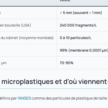
s
< 5 mm (souvent < 1 mm)
en bouteille (USA)
240 000 fragments/L
 du robinet (moyenne mondiale)
0 à 10 particules/L
e
99% (membrane 0,0001 µm
 1 µm
70-90%
s microplastiques et d'où viennent-
éfinis par
l'ANSES
comme des particules de plastique de taille