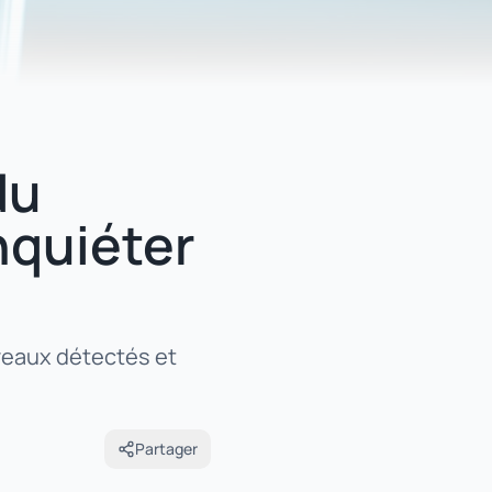
du
inquiéter
iveaux détectés et
Partager