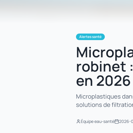
Alertes santé
Micropla
robinet 
en 2026
Microplastiques dans
solutions de filtratio
Équipe eau-santé
2026-0