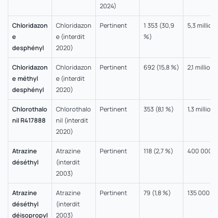
2024)
Chloridazon
Chloridazon
Pertinent
1 353 (30,9
5,3 million
e
e (interdit
%)
desphényl
2020)
Chloridazon
Chloridazon
Pertinent
692 (15,8 %)
2,1 millions
e méthyl
e (interdit
desphényl
2020)
Chlorothalo
Chlorothalo
Pertinent
353 (8,1 %)
1,3 million
nil R417888
nil (interdit
2020)
Atrazine
Atrazine
Pertinent
118 (2,7 %)
400 000
déséthyl
(interdit
2003)
Atrazine
Atrazine
Pertinent
79 (1,8 %)
135 000
déséthyl
(interdit
déisopropyl
2003)