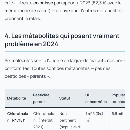
calcul, il reste
en baisse
par rapport à 2023 (82,3 % avec le
même mode de calcul) — preuve que d'autres métabolites
prennent le relais.
4. Les métabolites qui posent vraiment
problème en 2024
Six molécules sont à l'origine de la grande majorité des non-
conformités. Toutes sont des métabolites — pas des
pesticides « parents ».
Pesticide
UDI
Populatio
Métabolite
Statut
parent
concernées
touchée
Chlorothalo
Chlorothalo
Non
1 495 (34,1
6,8 million
nil R471811
nil (interdit
pertinent
%)
2020)
(depuis avril