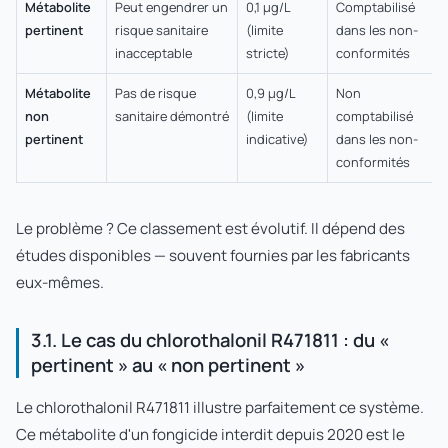
Métabolite
Peut engendrer un
0,1 µg/L
Comptabilisé
pertinent
risque sanitaire
(limite
dans les non-
inacceptable
stricte)
conformités
Métabolite
Pas de risque
0,9 µg/L
Non
non
sanitaire démontré
(limite
comptabilisé
pertinent
indicative)
dans les non-
conformités
Le problème ? Ce classement est évolutif. Il dépend des
études disponibles — souvent fournies par les fabricants
eux-mêmes.
3.1. Le cas du chlorothalonil R471811 : du «
pertinent » au « non pertinent »
Le chlorothalonil R471811 illustre parfaitement ce système.
Ce métabolite d'un fongicide interdit depuis 2020 est le