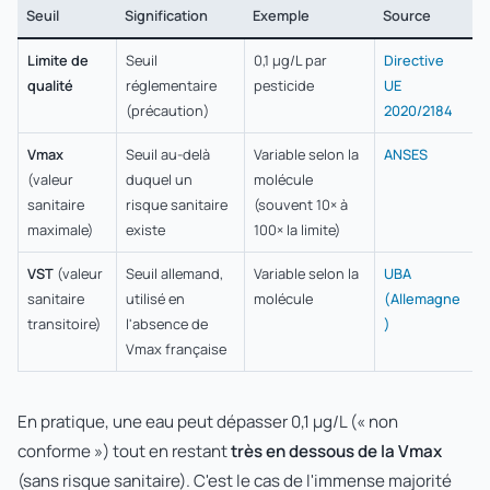
Seuil
Signification
Exemple
Source
Limite de
Seuil
0,1 µg/L par
Directive
qualité
réglementaire
pesticide
UE
(précaution)
2020/2184
Vmax
Seuil au-delà
Variable selon la
ANSES
(valeur
duquel un
molécule
sanitaire
risque sanitaire
(souvent 10× à
maximale)
existe
100× la limite)
VST
(valeur
Seuil allemand,
Variable selon la
UBA
sanitaire
utilisé en
molécule
(Allemagne
transitoire)
l'absence de
)
Vmax française
En pratique, une eau peut dépasser 0,1 µg/L (« non
conforme ») tout en restant
très en dessous de la Vmax
(sans risque sanitaire). C'est le cas de l'immense majorité