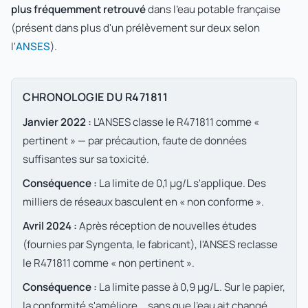
plus fréquemment retrouvé
dans l'eau potable française
(présent dans plus d'un prélèvement sur deux selon
l'
ANSES
).
CHRONOLOGIE DU R471811
Janvier 2022 :
L'ANSES classe le R471811 comme «
pertinent » — par précaution, faute de données
suffisantes sur sa toxicité.
Conséquence :
La limite de 0,1 µg/L s'applique. Des
milliers de réseaux basculent en « non conforme ».
Avril 2024 :
Après réception de nouvelles études
(fournies par Syngenta, le fabricant), l'ANSES reclasse
le R471811 comme « non pertinent ».
Conséquence :
La limite passe à 0,9 µg/L. Sur le papier,
la conformité s'améliore... sans que l'eau ait changé.