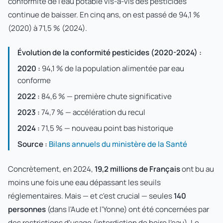
conformité de l'eau potable vis-à-vis des pesticides
continue de baisser. En cinq ans, on est passé de 94,1 %
(2020) à 71,5 % (2024).
Évolution de la conformité pesticides (2020-2024) :
2020 :
94,1 % de la population alimentée par eau
conforme
2022 :
84,6 % — première chute significative
2023 :
74,7 % — accélération du recul
2024 :
71,5 % — nouveau point bas historique
Source :
Bilans annuels du ministère de la Santé
Concrètement, en 2024,
19,2 millions de Français
ont bu au
moins une fois une eau dépassant les seuils
réglementaires. Mais — et c'est crucial — seules
140
personnes
(dans l'Aude et l'Yonne) ont été concernées par
des restrictions d'usage (interdiction de boire l'eau). Le