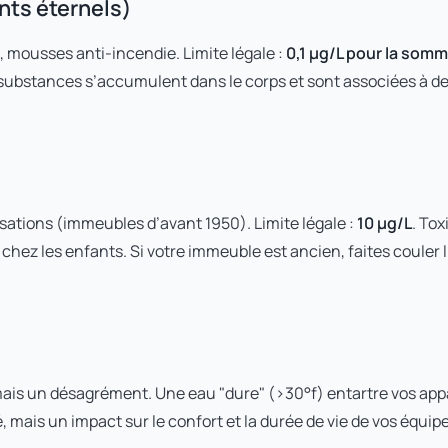
nts éternels)
es, mousses anti-incendie. Limite légale :
0,1 µg/L pour la som
 substances s’accumulent dans le corps et sont associées à d
sations (immeubles d’avant 1950). Limite légale :
10 µg/L
. To
chez les enfants. Si votre immeuble est ancien, faites couler
mais un désagrément. Une eau "dure" (>30°f) entartre vos appa
é, mais un impact sur le confort et la durée de vie de vos équi