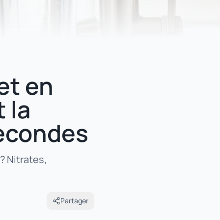
et en
 la
secondes
? Nitrates,
Partager