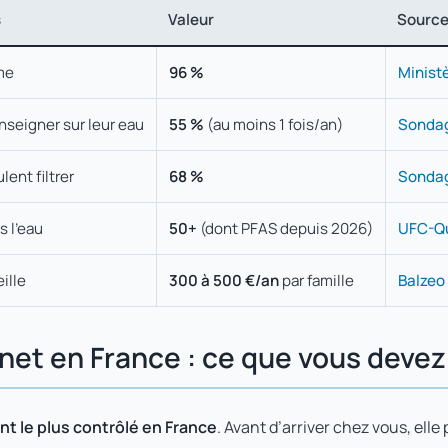
s
Valeur
Sourc
me
96 %
Minist
nseigner sur leur eau
55 %
(au moins 1 fois/an)
Sonda
lent filtrer
68 %
Sonda
s l’eau
50+
(dont PFAS depuis 2026)
UFC-Qu
ille
300 à 500 €/an
par famille
Balzeo
binet en France : ce que vous devez
ent le plus contrôlé en France
. Avant d’arriver chez vous, elle