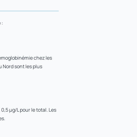
 :
hémoglobinémie chez les
 Nord sont les plus
, 0,5 µg/L pour le total. Les
es.