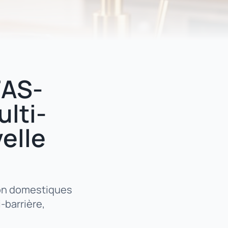
FAS-
ulti-
velle
ion domestiques
-barrière,