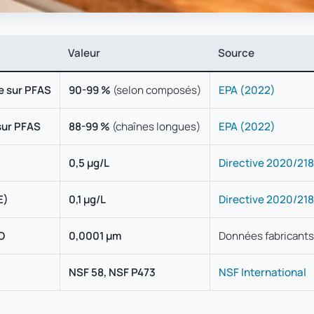
Valeur
Source
e sur PFAS
90-99 %
(selon composés)
EPA (2022)
 sur PFAS
88-99 %
(chaînes longues)
EPA (2022)
0,5 µg/L
Directive 2020/21
E)
0,1 µg/L
Directive 2020/21
O
0,0001 µm
Données fabricants
NSF 58, NSF P473
NSF International