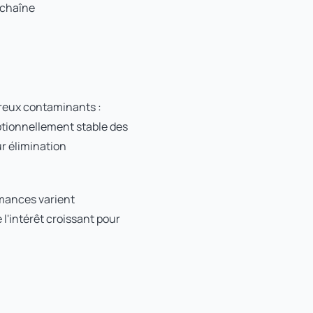
 chaîne
breux contaminants :
eptionnellement stable des
ur élimination
rmances varient
l'intérêt croissant pour