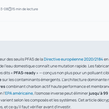
03-08
15 min
de lecture
eur des seuils PFAS de la
Directive européenne 2020/2184
en 
e l'eau domestique connaît une mutation rapide. Les fabrica
s dits «
PFAS-ready
» — conçus non plus pour un polluant cib
e
sur les contaminants émergents. L'architecture dominante 
res
combinant charbon actif haute performance et membrane
n l'
EPA américaine
, l'osmose inverse peut éliminer
jusqu'à 99
varient selon les composés et les systèmes. Cet article décry
et ce qu'il faut vérifier avant d'investir.