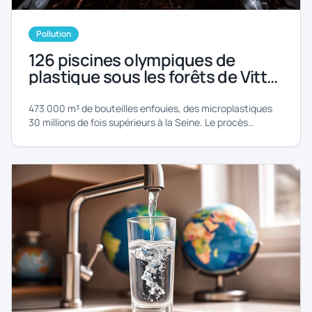
Pollution
126 piscines olympiques de
plastique sous les forêts de Vittel
: Nestlé devant la justice pour
une pollution « incommensurable
473 000 m³ de bouteilles enfouies, des microplastiques
»
30 millions de fois supérieurs à la Seine. Le procès
historique de Nestlé Waters s'ouvre à Nancy.