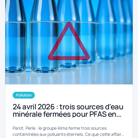
Pollution
24 avril 2026 : trois sources d'eau
minérale fermées pour PFAS en
Ardèche et dans la Loire. L'eau en
bouteille n'est plus un refuge.
Parot, Perle : le groupe Alma ferme trois sources
contaminées aux polluants éternels. Ce que cette affaire