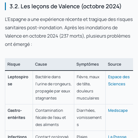
3.2. Les leçons de Valence (octobre 2024)
L'Espagne a une expérience récente et tragique des risques
sanitaires post-inondation. Après les inondations de
Valence en octobre 2024 (237 morts), plusieurs problèmes
ont émergé :
Risque
Cause
Symptômes
Source
Leptospiro
Bactérie dans
Fièvre, maux
Espace des
se
l'urine de rongeurs,
de tête,
Sciences
propagée par eaux
douleurs
stagnantes
musculaires
Gastro-
Contamination
Diarrhées,
Medscape
entérites
fécale de l'eau et
vomissement
des aliments
s
Infections
Contact prolongé
Plaies
La Presse