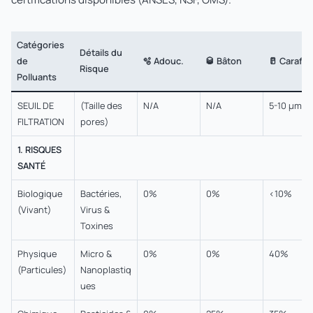
Catégories
Détails du
de
🫧 Adouc.
🥃 Bâton
🥛 Carafe
Risque
Polluants
SEUIL DE
(Taille des
N/A
N/A
5-10 µm
FILTRATION
pores)
1. RISQUES
SANTÉ
Biologique
Bactéries,
0%
0%
<10%
(Vivant)
Virus &
Toxines
Physique
Micro &
0%
0%
40%
(Particules)
Nanoplastiq
ues