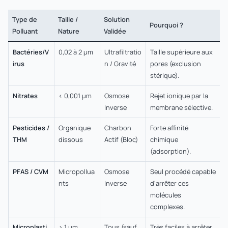
Type de
Taille /
Solution
Pourquoi ?
Polluant
Nature
Validée
Bactéries/V
0,02 à 2 µm
Ultrafiltratio
Taille supérieure aux
irus
n / Gravité
pores (exclusion
stérique).
Nitrates
< 0,001 µm
Osmose
Rejet ionique par la
Inverse
membrane sélective.
Pesticides /
Organique
Charbon
Forte affinité
THM
dissous
Actif (Bloc)
chimique
(adsorption).
PFAS / CVM
Micropollua
Osmose
Seul procédé capable
nts
Inverse
d'arrêter ces
molécules
complexes.
Microplasti
> 1 µm
Tous (sauf
Très faciles à arrêter