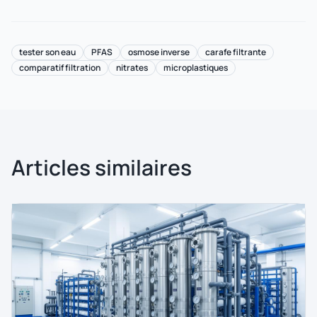
tester son eau
PFAS
osmose inverse
carafe filtrante
comparatif filtration
nitrates
microplastiques
Articles similaires