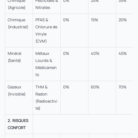
Chimique
Pesticides &
0%
25%
35%
(Agricole)
Nitrates
Chimique
PFAS &
0%
15%
20%
(Industriel)
Chlorure de
Vinyle
(CVM)
Minéral
Métaux
0%
40%
45%
(Santé)
Lourds &
Médicamen
ts
Gazeux
THM &
0%
60%
70%
(Invisible)
Radon
(Radioactivi
té)
2. RISQUES
CONFORT