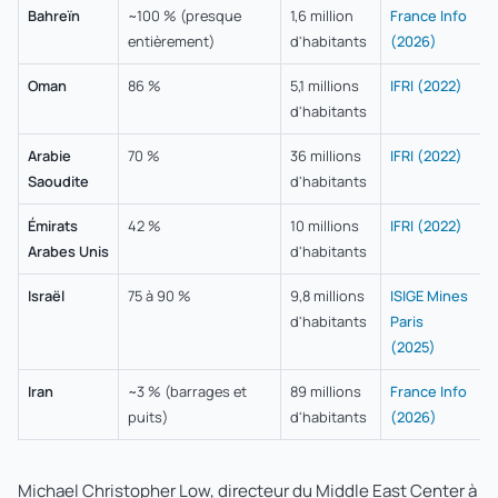
Bahreïn
~100 % (presque
1,6 million
France Info
entièrement)
d'habitants
(2026)
Oman
86 %
5,1 millions
IFRI (2022)
d'habitants
Arabie
70 %
36 millions
IFRI (2022)
Saoudite
d'habitants
Émirats
42 %
10 millions
IFRI (2022)
Arabes Unis
d'habitants
Israël
75 à 90 %
9,8 millions
ISIGE Mines
d'habitants
Paris
(2025)
Iran
~3 % (barrages et
89 millions
France Info
puits)
d'habitants
(2026)
Michael Christopher Low, directeur du Middle East Center à