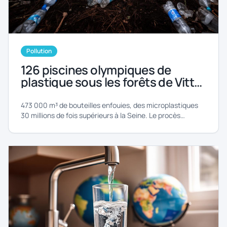
Pollution
126 piscines olympiques de
plastique sous les forêts de Vittel
: Nestlé devant la justice pour
une pollution « incommensurable
473 000 m³ de bouteilles enfouies, des microplastiques
»
30 millions de fois supérieurs à la Seine. Le procès
historique de Nestlé Waters s'ouvre à Nancy.