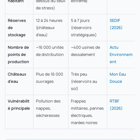
habitant
dessus du seuil
extrême)
de stress)
Réserves
12 à 24 heures
5 à 7 jours
SEDIF
de
(châteaux
(réservoirs
(2026)
stockage
d'eau)
stratégiques)
Nombre de
~16 000 unités
~400 usines de
Actu
points de
de distribution
dessalement
Environnem
production
ent
Châteaux
Plus de 16 000
Très peu
Mon Eau
d'eau
ouvrages
(réservoirs au
Douce
sol)
Vulnérabilit
Pollution des
Frappes
RTBF
é principale
nappes,
militaires, pannes
(2026)
sécheresses
électriques,
marées noires