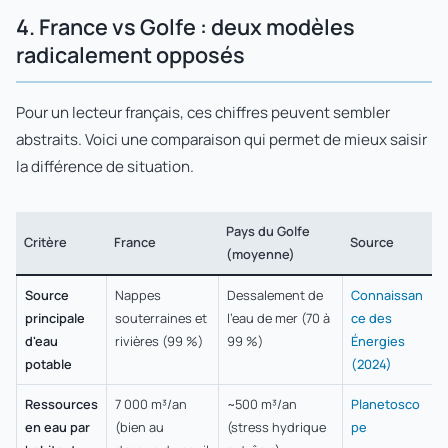
4. France vs Golfe : deux modèles
radicalement opposés
Pour un lecteur français, ces chiffres peuvent sembler
abstraits. Voici une comparaison qui permet de mieux saisir
la différence de situation.
Pays du Golfe
Critère
France
Source
(moyenne)
Source
Nappes
Dessalement de
Connaissan
principale
souterraines et
l'eau de mer (70 à
ce des
d'eau
rivières (99 %)
99 %)
Énergies
potable
(2024)
Ressources
7 000 m³/an
~500 m³/an
Planetosco
en eau par
(bien au
(stress hydrique
pe